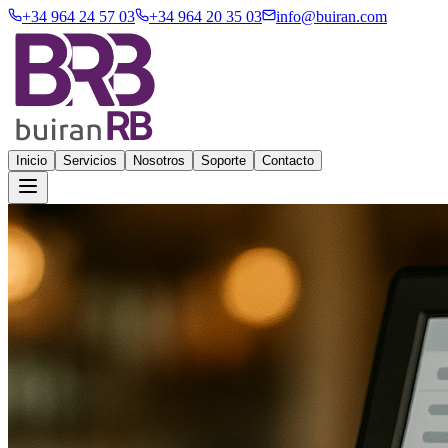
+34 964 24 57 03
+34 964 20 35 03
info@buiran.com
Inicio
Servicios
Nosotros
Soporte
Contacto